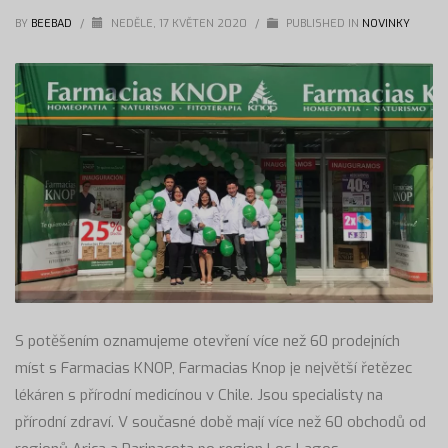
BY
BEEBAD
/
NEDĚLE, 17 KVĚTEN 2020
/
PUBLISHED IN
NOVINKY
S potěšením oznamujeme otevření více než 60 prodejních
míst s Farmacias KNOP, Farmacias Knop je největší řetězec
lékáren s přírodní medicínou v Chile. Jsou specialisty na
přírodní zdraví. V současné době mají více než 60 obchodů od