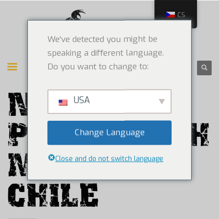
CS
We've detected you might be
speaking a different language.
Do you want to change to:
NOVÝCH 60
USA
PRODEJNÍCH
Change Language
MÍST V
Close and do not switch language
CHILE