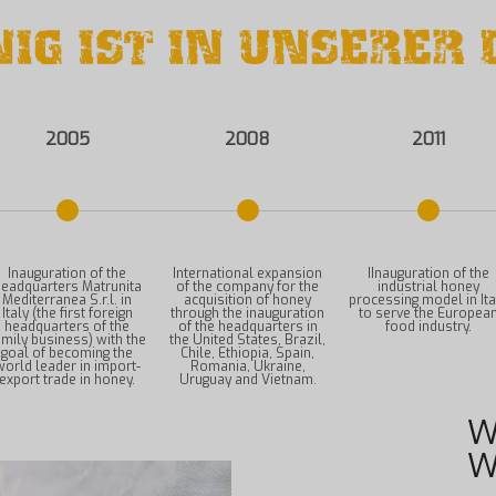
IG IST IN UNSERER
2005
2008
2011
Inauguration of the
International expansion
IInauguration of the
eadquarters Matrunita
of the company for the
industrial honey
Mediterranea S.r.l. in
acquisition of honey
processing model in Ita
Italy (the first foreign
through the inauguration
to serve the Europea
headquarters of the
of the headquarters in
food industry.
amily business) with the
the United States, Brazil,
goal of becoming the
Chile, Ethiopia, Spain,
world leader in import-
Romania, Ukraine,
export trade in honey.
Uruguay and Vietnam.
W
W