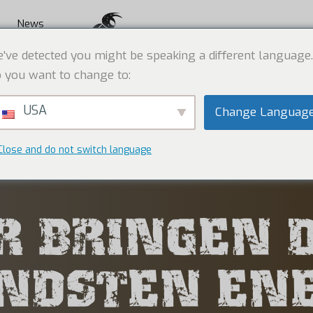
News
've detected you might be speaking a different language.
 you want to change to:
USA
Change Languag
Close and do not switch language
R BRINGEN 
NDSTEN EN