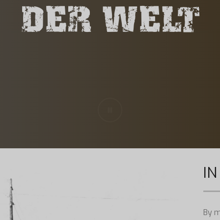
DER WELT
IN
By m