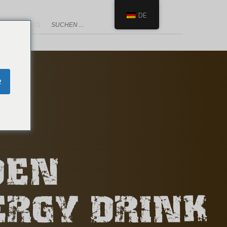
DE
e
DEN
ERGY DRINK