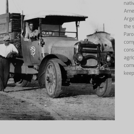
nativ
Amer
Arge
the 
Paro
comp
cons
agric
comm
keep