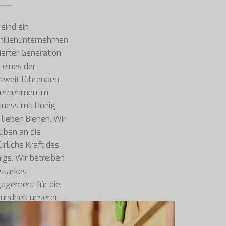
 sind ein
ilienunternehmen
vierter Generation
 eines der
tweit führenden
ernehmen im
iness mit Honig.
 lieben Bienen. Wir
uben an die
ürliche Kraft des
igs. Wir betreiben
 starkes
agement für die
undheit unserer
den und auch für
 Gesundheit der