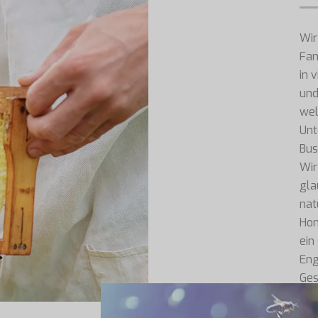
Wir
Fam
in 
und
wel
Unt
Bus
Wir
gla
nat
Hon
ein
Eng
Ges
Kun
die