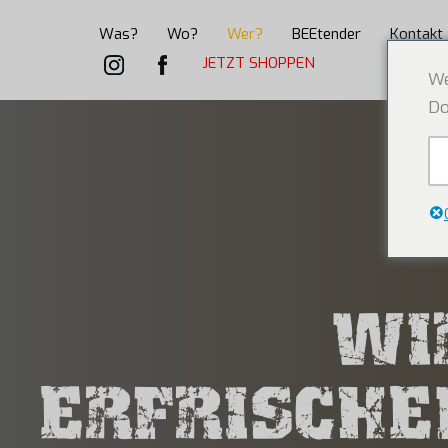
Was?
Wo?
Wer?
BEEtender
Kontakt
JETZT SHOPPEN
We
Do
WI
ERFRISCHE