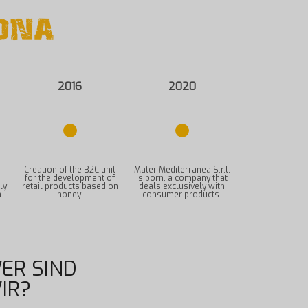
 DNA
2016
2020
Creation of the B2C unit
Mater Mediterranea S.r.l.
for the development of
is born, a company that
ly
retail products based on
deals exclusively with
n
honey.
consumer products.
ER SIND
IR?