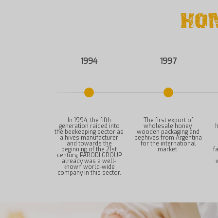
HON
1994
1997
In 1994, the fifth
The first export of
generation raided into
wholesale honey,
h
the beekeeping sector as
wooden packaging and
a hives manufacturer
beehives from Argentina
and towards the
for the international
beginning of the 21st
market.
f
century, PARODI GROUP
already was a well-
known world-wide
company in this sector.