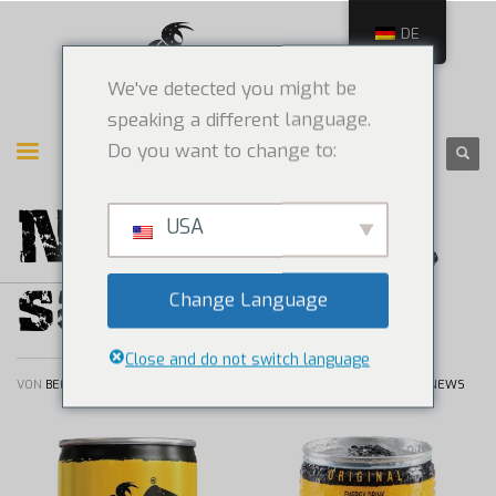
DE
We've detected you might be
speaking a different language.
Do you want to change to:
New Design,
USA
same taste!
Change Language
Close and do not switch language
VON
BEEBAD
/
FREITAG, 01 JULI 2022
/
VERÖFFENTLICHT IN
NEWS