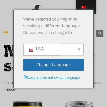
TR
We've detected you might be
speaking a different language.
Do you want to change to:
New Design,
USA
same taste!
Change Language
Close and do not switch language
BY
BEEBAD
/
CUMA, 01 TEMMUZ 2022
/
PUBLISHED IN
BEEBAD’DEN
HABERLER