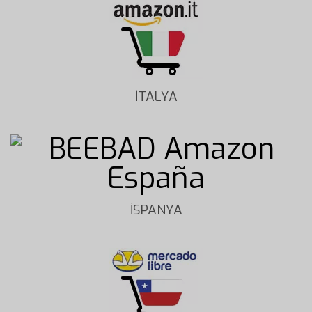
İTALYA
İSPANYA