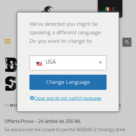
IT
We've detected you might be
speaking a different language.
Do you want to change to:
BEEBAD
USA
SHOP
Change Language
Close and do not switch language
DA
BEEBAD
/
MARTEDÌ, 23 MARZO 2021
/
PUBBLICATO IL
NEWS
Offerta Prova – 24 lattine da 250 ML
Se ancora non hai scoperto perché BEEBAD è l’energy drink