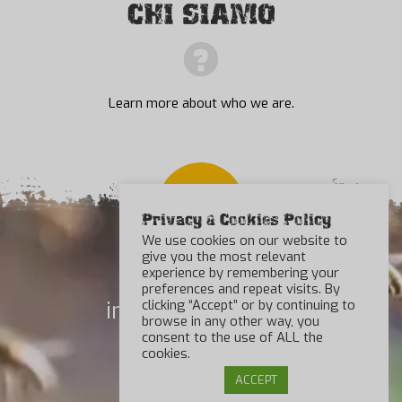
CHI SIAMO
Learn more about who we are.
Privacy & Cookies Policy
We use cookies on our website to
give you the most relevant
experience by remembering your
preferences and repeat visits. By
info@beebad.com
clicking “Accept” or by continuing to
browse in any other way, you
consent to the use of ALL the
Contatti
cookies.
Cookies Policy
ACCEPT