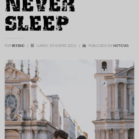
NEVER
SLEEP
POR
BEEBAD
/
LUNES, 03 ENERO 2022
/
PUBLICADO EN
NOTICIAS